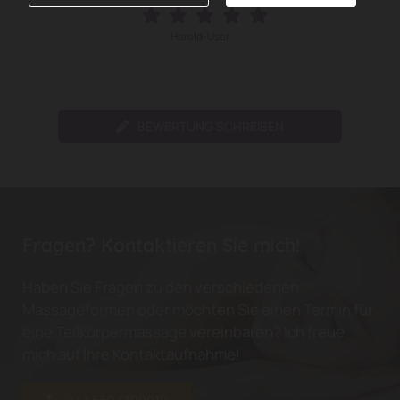
Herold-User
BEWERTUNG SCHREIBEN
Fragen? Kontaktieren Sie mich!
Haben Sie Fragen zu den verschiedenen
Massageformen oder möchten Sie einen Termin für
eine Teilkörpermassage vereinbaren? Ich freue
mich auf Ihre Kontaktaufnahme!
+43 650 4109010