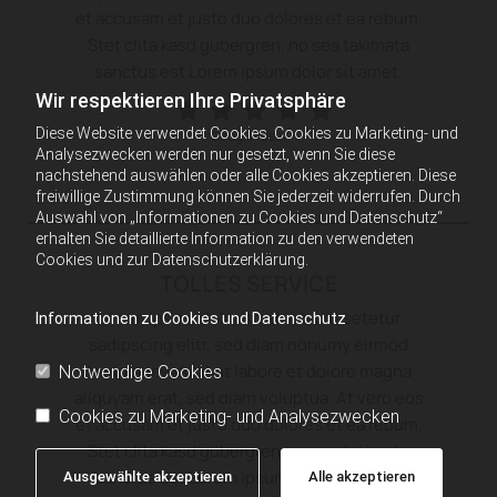
et accusam et justo duo dolores et ea rebum.
Stet clita kasd gubergren, no sea takimata
sanctus est Lorem ipsum dolor sit amet.
Wir respektieren Ihre Privatsphäre
Diese Website verwendet Cookies. Cookies zu Marketing- und
Google-User
Analysezwecken werden nur gesetzt, wenn Sie diese
nachstehend auswählen oder alle Cookies akzeptieren. Diese
freiwillige Zustimmung können Sie jederzeit widerrufen. Durch
Auswahl von „Informationen zu Cookies und Datenschutz“
erhalten Sie detaillierte Information zu den verwendeten
Cookies und zur Datenschutzerklärung.
TOLLES SERVICE
Lorem ipsum dolor sit amet, consetetur
Informationen zu Cookies und Datenschutz
sadipscing elitr, sed diam nonumy eirmod
tempor invidunt ut labore et dolore magna
Notwendige Cookies
aliquyam erat, sed diam voluptua. At vero eos
Cookies zu Marketing- und Analysezwecken
et accusam et justo duo dolores et ea rebum.
Stet clita kasd gubergren, no sea takimata
sanctus est Lorem ipsum dolor sit amet.
Ausgewählte akzeptieren
Alle akzeptieren