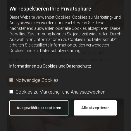
Wir respektieren Ihre Privatsphäre
Diese Website verwendet Cookies. Cookies zu Marketing- und
Analysezwecken werden nur gesetzt, wenn Sie diese
nachstehend auswählen oder alle Cookies akzeptieren. Diese
freiwillige Zustimmung können Sie jederzeit widerrufen. Durch
Bindegewebsmassage
Auswahl von „Informationen zu Cookies und Datenschutz“
erhalten Sie detaillierte Information zu den verwendeten
Cookies und zur Datenschutzerklärung.
Spezielle Griffe am Bindegewebe wirken auf die
Muskulatur des gesamten Körpers und sogar auf die
inneren Organe.
Informationen zu Cookies und Datenschutz
Notwendige Cookies
MEHR DAZU
Cookies zu Marketing- und Analysezwecken
Ausgewählte akzeptieren
Alle akzeptieren