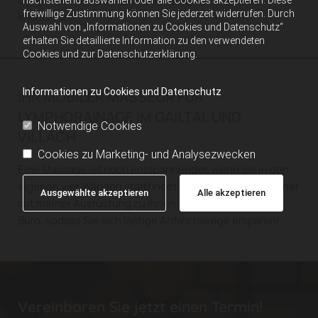
nachstehend auswählen oder alle Cookies akzeptieren. Diese
freiwillige Zustimmung können Sie jederzeit widerrufen. Durch
leichter an!
Auswahl von „Informationen zu Cookies und Datenschutz“
erhalten Sie detaillierte Information zu den verwendeten
Cookies und zur Datenschutzerklärung.
Informationen zu Cookies und Datenschutz
IHR MOBILER MASSEUR FÜR
LYMPHDRAINAGE IM GAILTAL UND
Notwendige Cookies
VILLACH
Cookies zu Marketing- und Analysezwecken
Eine Massage ist noch entspannender, wenn sie in den
eigenen vier Wänden stattfindet. Gerne komme ich daher
Ausgewählte akzeptieren
Alle akzeptieren
mit meiner Ausrüstung zu Ihnen nach Hause oder ins
Büro, sodass Sie sich lästige Anfahrtswege ersparen!
Vereinbaren Sie jetzt einen Termin!