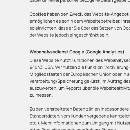
dabei keinerlei personenbezogene Daten gespeich
Cookies haben den Zweck, das Website-Angebot nut
ermöglichen es sohin dem Websitebetreiber, Ihr
so einrichten, dass er Sie über das Setzen von Coo
der Website jedoch eingeschränkt sein.
Webanalysedienst Google (Google Analytics)
Diese Website nutzt Funktionen des Webanalysedi
94043, USA. Wir nutzen die Funktion "Aktivierung
Mitgliedstaaten der Europäischen Union oder in
Verarbeitung/Speicherung gekürzt. Im Auftrag de
auszuwerten, um Reports über die Websiteaktiv
zu messen.
Zu den verarbeiteten Daten zählen insbesondere
Standortdaten, vom Kunden vergebene Kennzeich
etc.). Mehr Informationen zum Umgang mit Nutzerd
https://policies.google.com/privacy?hl=de.