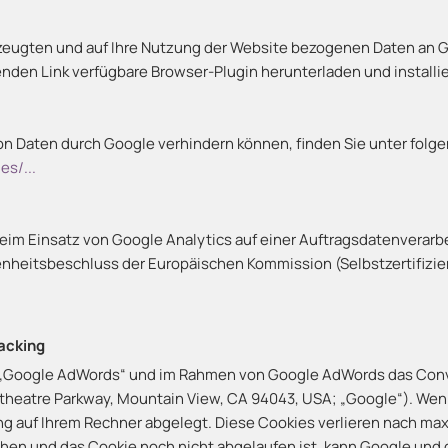
rzeugten und auf Ihre Nutzung der Website bezogenen Daten an G
nden Link verfügbare Browser-Plugin herunterladen und installi
von Daten durch Google verhindern können, finden Sie unter folg
s/...
im Einsatz von Google Analytics auf einer Auftragsdatenverarb
nheitsbeschluss der Europäischen Kommission (Selbstzertifizier
acking
„Google AdWords“ und im Rahmen von Google AdWords das Conve
itheatre Parkway, Mountain View, CA 94043, USA; „Google“). Wen
ing auf Ihrem Rechner abgelegt. Diese Cookies verlieren nach max
en und das Cookie noch nicht abgelaufen ist, kann Google und d