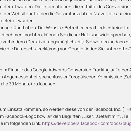
rgeleitet wurden. Die Informationen, die mithilfe des Conversio
hrt der Websitebetreiber die Gesamtanzahl der Nutzer, die auf ei
rgeleitet wurden
usgeführt haben. Der Website-Betreiber erhält jedoch keine Inf
g teilnehmen möchten, können Sie dieser Nutzung widersprechen, 
 verhindern (Deaktivierungsmöglichkeit). Sie werden sodann nich
e die Datenschutzerklärung von Google finden Sie unter: http:
eim Einsatz des Google Adwords Conversion-Tracking auf einer 
em Angemessenheitsbeschluss er Europäischen Kommission (Selbst
 alle 39 Monate) zu löschen.
 zum Einsatz kommen, so werden diese von der Facebook Inc. (1 Ha
 Facebook-Logo bzw. an den Begriffen „Like“, „Gefällt mir“, „Tei
e im folgenden Link:
https://developers.facebook.com/docs/plug