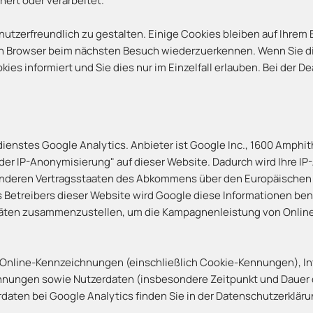
ert oder verarbeitet.
zerfreundlich zu gestalten. Einige Cookies bleiben auf Ihrem E
en Browser beim nächsten Besuch wiederzuerkennen. Wenn Sie di
kies informiert und Sie dies nur im Einzelfall erlauben. Bei der D
enstes Google Analytics. Anbieter ist Google Inc., 1600 Amphi
 der IP-Anonymisierung" auf dieser Website. Dadurch wird Ihre I
 anderen Vertragsstaaten des Abkommens über den Europäischen 
s Betreibers dieser Website wird Google diese Informationen be
itäten zusammenzustellen, um die Kampagnenleistung von Onli
 Online-Kennzeichnungen (einschließlich Cookie-Kennungen), I
nungen sowie Nutzerdaten (insbesondere Zeitpunkt und Dauer d
aten bei Google Analytics finden Sie in der Datenschutzerkläru